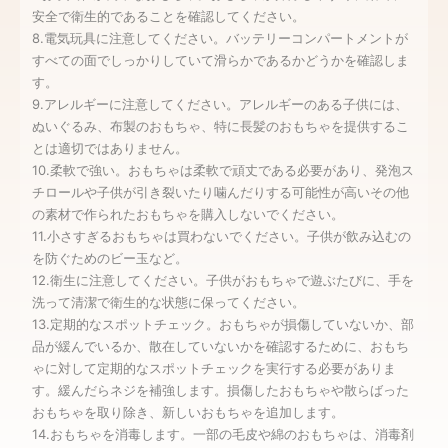
安全で衛生的であることを確認してください。
8.電気玩具に注意してください。バッテリーコンパートメントが
すべての面でしっかりしていて滑らかであるかどうかを確認しま
す。
9.アレルギーに注意してください。アレルギーのある子供には、
ぬいぐるみ、布製のおもちゃ、特に長髪のおもちゃを提供するこ
とは適切ではありません。
10.柔軟で強い。おもちゃは柔軟で頑丈である必要があり、発泡ス
チロールや子供が引き裂いたり噛んだりする可能性が高いその他
の素材で作られたおもちゃを購入しないでください。
11.小さすぎるおもちゃは買わないでください。子供が飲み込むの
を防ぐためのビー玉など。
12.衛生に注意してください。子供がおもちゃで遊ぶたびに、手を
洗って清潔で衛生的な状態に保ってください。
13.定期的なスポットチェック。おもちゃが損傷していないか、部
品が緩んでいるか、散在していないかを確認するために、おもち
ゃに対して定期的なスポットチェックを実行する必要がありま
す。緩んだらネジを補強します。損傷したおもちゃや散らばった
おもちゃを取り除き、新しいおもちゃを追加します。
14.おもちゃを消毒します。一部の毛皮や綿のおもちゃは、消毒剤