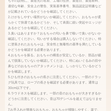
ちゃの説明に、製造元の名前、工場の住所、製造日、製造材料、
適切な年齢、安全上の警告、実装基準番号、製品認定証明書など
が記載されているかどうかを確認してください。
2.けがをしやすい場所がないか確認してください。おもちゃが柔
らかくて快適であるかどうか、そして表面に鋭い突起やエッジが
あるかどうかを確認してください。
3.臭いはありますか？おもちゃの匂いを鼻で嗅いで臭いがないか
確認してください。匂いがする場合は購入しないでください。特
に塗装されたおもちゃは、安全性と無毒性の基準を満たしている
かどうかを確認する必要があります。
4.おもちゃを振る。おもちゃの構造が安定しているか、部品が緩
んで脱落していないか確認してください。特にぬいぐるみの目や
鼻などのおもちゃのアタッチメントは、しっかりしているかどう
かを確認します。
5.ひも付きのおもちゃの長さに注意してください。一部のドラッ
グ玩具では、ロープの長さを確認する必要があります。通常は
30cm以下です。
6.ラウドネスを確認します。一部の音のおもちゃが大きすぎるか
どうかに注意してください。音は70デシベルを超えてはなりませ
ん。
7.お手入れが簡単なおもちゃ。おもちゃが掃除しやすく、楽で、